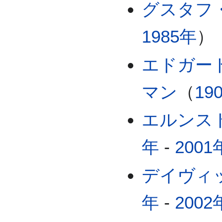
グスタフ
1985年
）
エドガー
マン
（
19
エルンス
年
-
2001
デイヴィ
年
-
2002