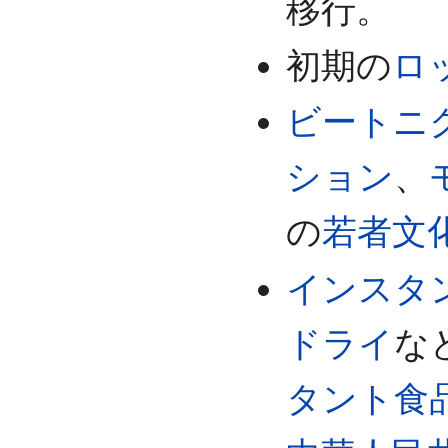
移行。
初期の
ロ
ビートニ
ション
、
の
若者文
インスタ
ドライ
な
タント食