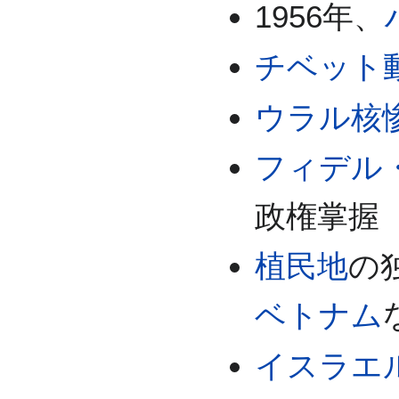
1956年、
チベット
ウラル核
フィデル
政権掌握
植民地
の
ベトナム
イスラエ