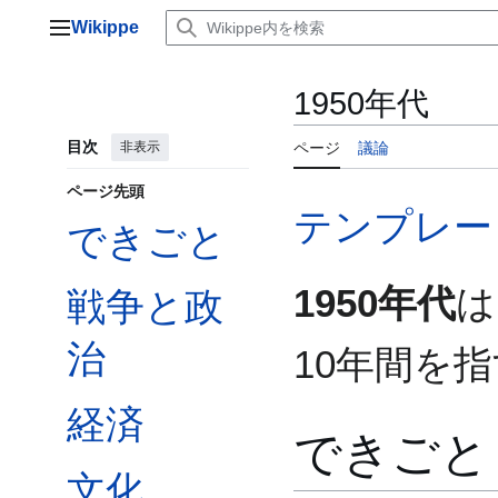
コ
Wikippe
ン
メインメニュー
テ
ン
1950年代
ツ
に
目次
非表示
ページ
議論
ス
キ
ページ先頭
ッ
テンプレート:
プ
できごと
1950年代
は
戦争と政
治
10年間を
経済
できごと
文化