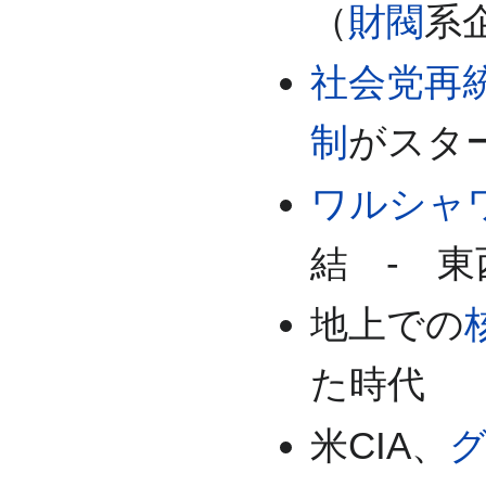
（
財閥
系
社会党再
制
がスター
ワルシャワ
結 - 
地上での
た時代
米CIA、