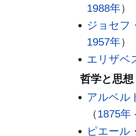
1988年
）
ジョセフ
1957年
）
エリザベ
哲学と思想
アルベル
（
1875年
ピエール