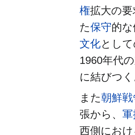
権
拡大の要
た
保守
的な
文化
として
1960年
に結びつく
また
朝鮮戦
張から、
軍
西側におけ