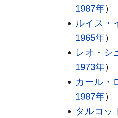
1987年
）
ルイス・
1965年
）
レオ・シ
1973年
）
カール・
1987年
）
タルコッ