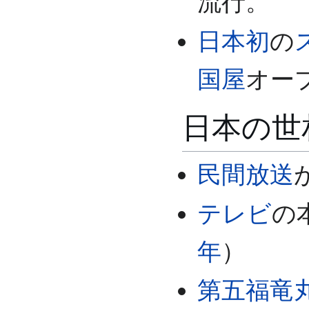
流行。
日本初
の
国屋
オー
日本の世
民間放送
テレビ
の
年
）
第五福竜