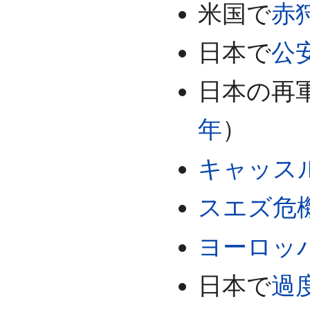
米国で
赤
日本で
公
日本の再
年
）
キャッス
スエズ危
ヨーロッ
日本で
過