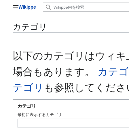
コ
Wikippe
ン
メインメニュー
テ
ン
カテゴリ
ツ
に
ス
キ
ッ
以下のカテゴリはウィキ
プ
場合もあります。
カテゴ
テゴリ
も参照してくださ
カテゴリ
最初に表示するカテゴリ: