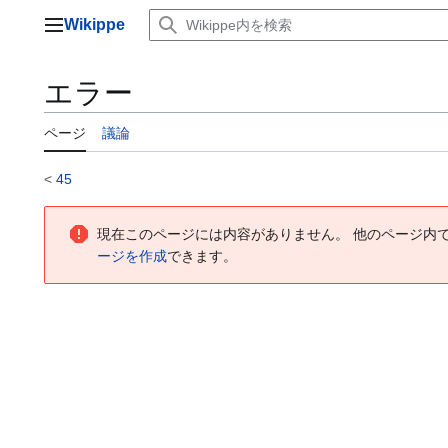
コ
Wikippe
ン
メインメニュー
テ
ン
エラー
ツ
に
ページ
議論
ス
キ
ッ
<
45
プ
現在このページには内容がありません。 他のページ内
ージを作成
できます。