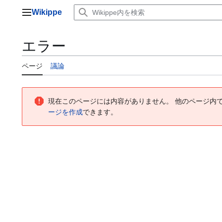
コ
Wikippe
ン
メインメニュー
テ
ン
エラー
ツ
に
ページ
議論
ス
キ
ッ
プ
現在このページには内容がありません。 他のページ内
ージを作成
できます。