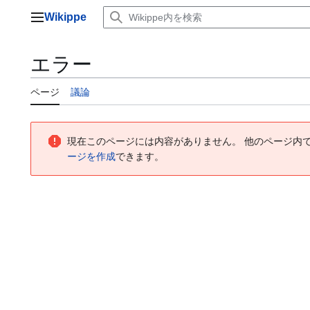
コ
Wikippe
ン
メインメニュー
テ
ン
エラー
ツ
に
ページ
議論
ス
キ
ッ
プ
現在このページには内容がありません。 他のページ内
ージを作成
できます。