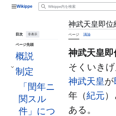
コ
Wikippe
ン
メインメニュー
テ
ン
神武天皇即位
ツ
に
目次
非表示
ページ
議論
ス
キ
ページ先頭
ッ
神武天皇即
プ
概説
そくいきげ
制定
制定サブセクションを切り替えます
神武天皇
が
「閏年ニ
年（
紀元
）
関スル
ある。
件」につ