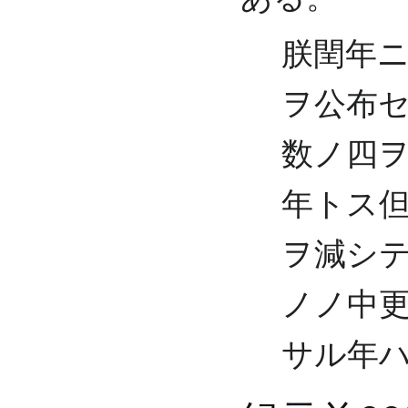
朕閏年
ヲ公布
数ノ四
年トス
ヲ減シ
ノノ中
サル年