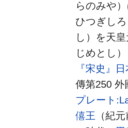
らのみや）
ひつぎしろ
し）を天皇
じめとし）
『宋史』日
傳第250 
プレート:La
僖王
（紀元前