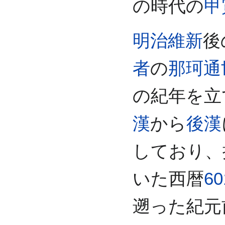
の時代の
甲
明治維新
後
者
の
那珂通
の紀年を立
漢
から
後漢
しており、
いた西暦
6
遡った紀元