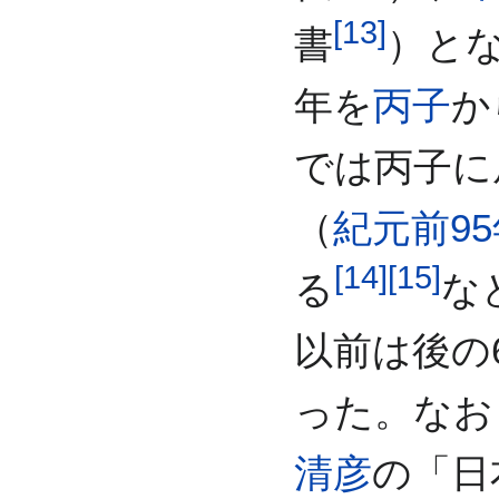
[
13
]
書
）と
年を
丙子
か
では丙子に
（
紀元前95
[
14
]
[
15
]
る
な
以前は後の
った。なお
清彦
の「日