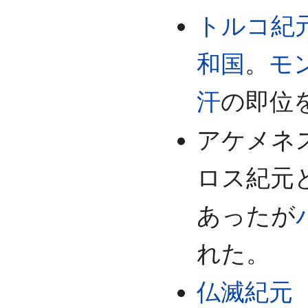
トルコ紀
和国
。
モ
汗
の即位
アケメネ
ロス紀元
あったが
れた。
仏滅紀元