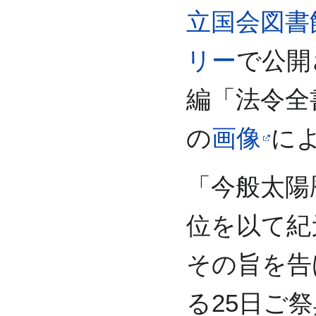
立国会図書
リー
で公開
編「法令全
の
画像
に
「今般太陽
位を以て紀
その旨を告
る25日ご