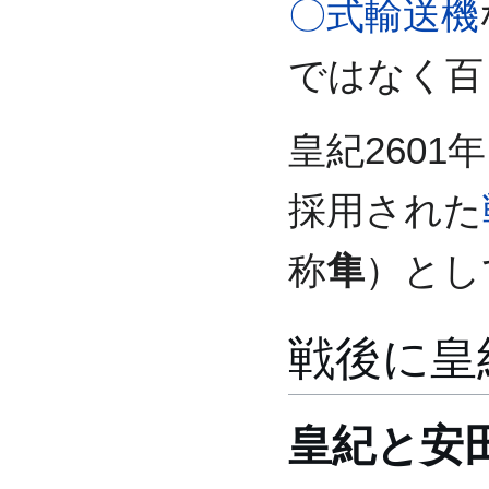
〇式輸送機
ではなく百
皇紀2601
採用された
称
隼
）とし
戦後に皇
皇紀と安