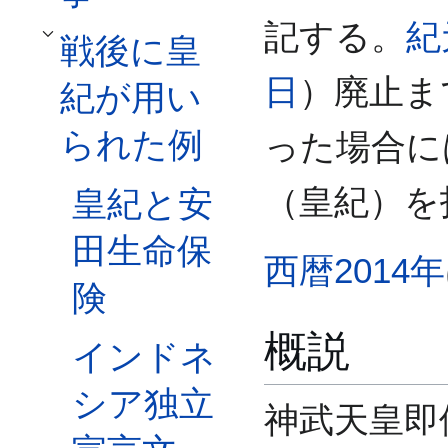
記する。
紀
戦後に皇
戦後に皇紀が用いられた例サブセクションを切り替えます
日
）廃止ま
紀が用い
られた例
った場合に
（皇紀）を
皇紀と安
田生命保
西暦
2014年
険
概説
インドネ
シア独立
神武天皇即