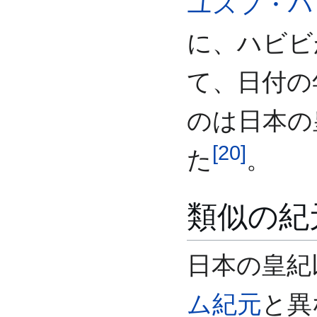
ユスフ・ハ
に、ハビビ
て、日付の
のは日本の
[
20
]
た
。
類似の紀
日本の皇紀
ム紀元
と異