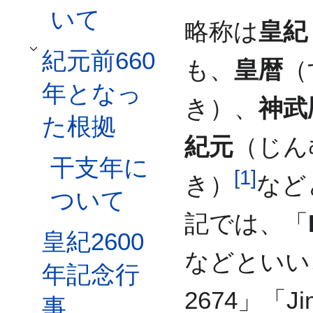
いて
略称は
皇紀
紀元前660
紀元前660年となった根拠サブセクションを切り替えます
も、
皇暦
（
年となっ
き）、
神武
た根拠
紀元
（じん
干支年に
[
1
]
き）
など
ついて
記では、「
皇紀2600
などといい、
年記念行
2674」「J
事