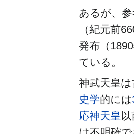
あるが、参
（紀元前6
発布（189
ている。
神武天皇は
史学
的には
応神天皇
以
は不明確で