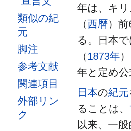
宣言文
年は、キリ
類似の紀
（
西暦
）前
元
る。日本で
脚注
（
1873年
）
参考文献
年と定め公
関連項目
日本
の
紀元
外部リン
ることは、
ク
以来、一般