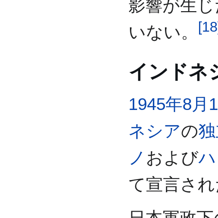
影響が生じ
[
18
いない。
インドネ
1945年
8月
ネシア
の
独
ノ
および
ハ
て宣言され
日本軍政下