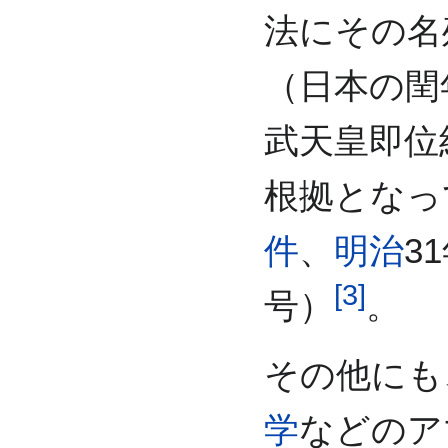
法にその名
（日本の閏
武天皇即位
根拠となっ
件
、
明治
3
[
3
]
号）
。
その他にも
学
などのア