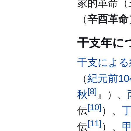
家的革命（
（
辛酉革命
干支年に
干支による
（
紀元前10
[
8
]
秋
』）、
[
10
]
伝
）、
[
11
]
伝
）、