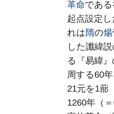
革命
である
起点設定し
れは
隋
の
煬
した讖緯説
る『易緯』
周する60
21元を1
1260年（