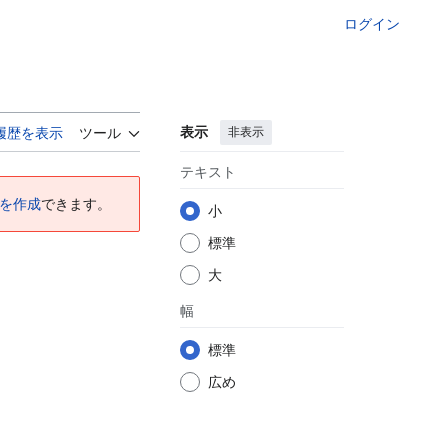
ログイン
表示
非表示
履歴を表示
ツール
テキスト
を作成
できます。
小
標準
大
幅
標準
広め