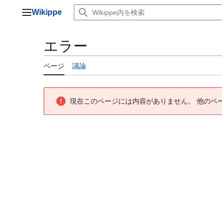
コ
Wikippe
ン
メインメニュー
テ
ン
エラー
ツ
に
ページ
議論
ス
キ
ッ
プ
現在このページには内容がありません。 他のペ