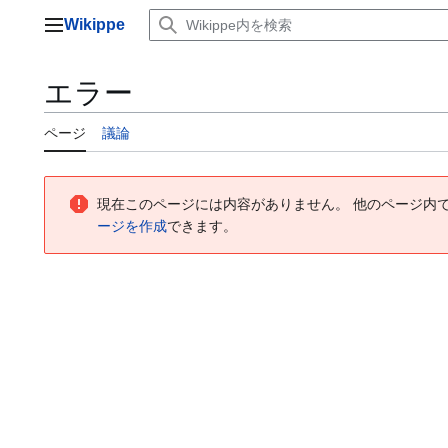
コ
Wikippe
ン
メインメニュー
テ
ン
エラー
ツ
に
ページ
議論
ス
キ
ッ
プ
現在このページには内容がありません。 他のページ内
ージを作成
できます。