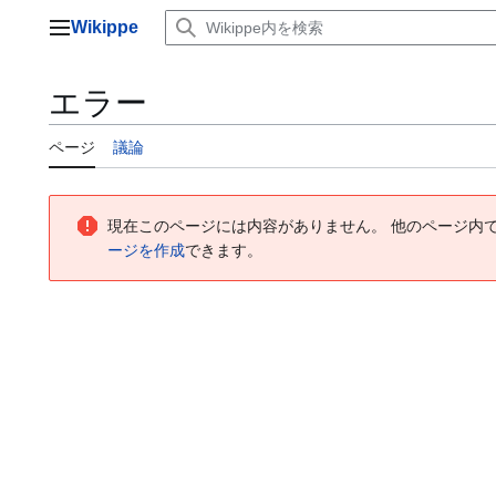
コ
Wikippe
ン
メインメニュー
テ
ン
エラー
ツ
に
ページ
議論
ス
キ
ッ
プ
現在このページには内容がありません。 他のページ内
ージを作成
できます。