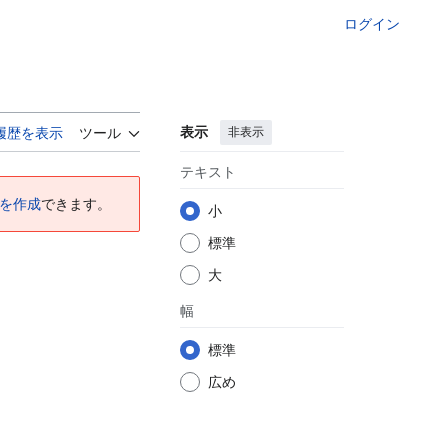
ログイン
表示
非表示
履歴を表示
ツール
テキスト
を作成
できます。
小
標準
大
幅
標準
広め