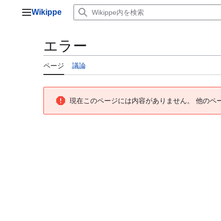
コ
Wikippe
ン
メインメニュー
テ
ン
エラー
ツ
に
ページ
議論
ス
キ
ッ
プ
現在このページには内容がありません。 他のペ